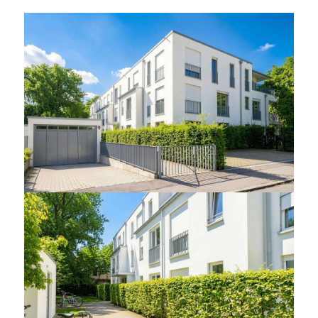
REFERENZ: WOHNUNG IN
GAUTING
Bestlage Gauting -
wunderschöne 4-Zi.-
Gartenwohnung im Würmtal