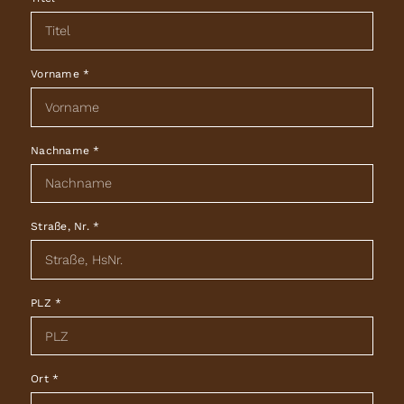
Vorname
*
Nachname
*
Straße, Nr.
*
PLZ
*
Ort
*