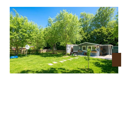
85764 OBERSCHLEISSHEIM
☀️🌳🍀 München Nord - großartiges Freizeitgrundstück Nr. 1 - ruhig - eingewachsen 🍀🌳☀️
Grundstück zu kaufen
Grundstücksfläche: ca. 718 m²
Kaufpreis: 179.500 €
Mehr erfahren