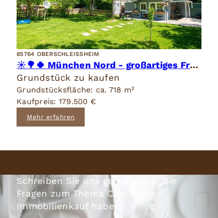
85764 OBERSCHLEISSHEIM
☀️🌳🍀 München Nord - großartiges Freizeitgrundstück Nr. 1 - ruhig - eingewachsen 🍀🌳☀️
Grundstück zu kaufen
Grundstücksfläche: ca. 718 m²
Kaufpreis: 179.500 €
Mehr erfahren
Schreiben Sie uns gerne, wenn Sie
Fragen zum Thema Checkliste
Immobilienkauf haben.